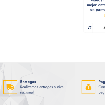
videos f
mejor ent
en panta
Entregas
Pag
Realizamos entregas a nivel
Con
nacional
pag