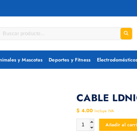
nimales y Mascotas
Deportes y Fitness
Electrodoméstico
CABLE LDNI
$
4.00
Incluye IVA
CABLE LDNIO LIGHTNING L
Añadir al carr