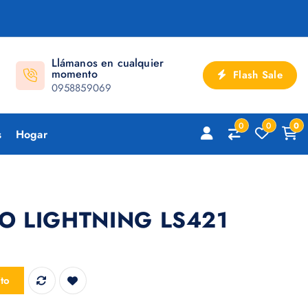
Llámanos en cualquier
momento
Flash Sale
0958859069
0
0
0
s
Hogar
O LIGHTNING LS421
S421 cantidad
ito