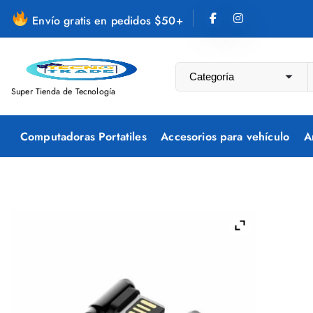
S
Envío gratis en pedidos $50+
a
l
t
a
Super Tienda de Tecnología
r
a
Computadoras Portatiles
Accesorios para vehículo
A
l
c
o
n
t
e
n
i
d
o