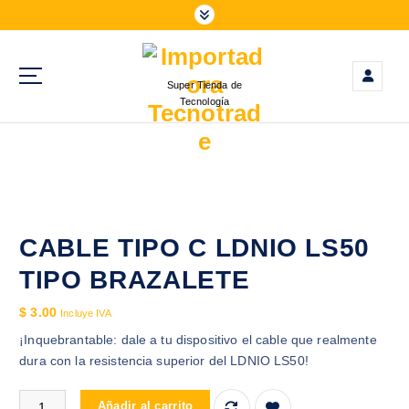
S
a
l
t
Super Tienda de
a
Tecnología
r
a
l
c
o
n
t
CABLE TIPO C LDNIO LS50
e
TIPO BRAZALETE
n
i
$
3.00
Incluye IVA
d
¡Inquebrantable: dale a tu dispositivo el cable que realmente
o
dura con la resistencia superior del LDNIO LS50!
CABLE TIPO C LDNIO LS50 TIPO BRAZALETE cantidad
Añadir al carrito