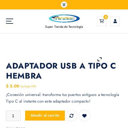
S
a
l
0
t
Super Tienda de Tecnología
a
r
a
l
c
o
ADAPTADOR USB A TIPO C
n
HEMBRA
t
e
$
2.00
Incluye IVA
n
¡Conexión universal: transforma tus puertos antiguos a tecnología
i
Tipo C al instante con este adaptador compacto!
d
o
ADAPTADOR USB A TIPO C HEMBRA cantidad
Añadir al carrito