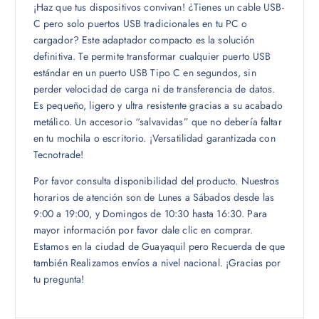
¡Haz que tus dispositivos convivan!
¿Tienes un cable USB-
C pero solo puertos USB tradicionales en tu PC o
cargador?
Este adaptador compacto es la solución
definitiva.
Te permite transformar cualquier puerto USB
estándar en un puerto USB Tipo C en segundos,
sin
perder velocidad de carga ni de transferencia de datos.
Es pequeño,
ligero y ultra resistente gracias a su acabado
metálico.
Un accesorio “salvavidas” que no debería faltar
en tu mochila o escritorio.
¡Versatilidad garantizada con
Tecnotrade!
Por favor consulta disponibilidad del producto.
Nuestros
horarios de atención son de Lunes a Sábados desde las
9:
00 a 19:
00,
y Domingos de 10:
30 hasta 16:
30.
Para
mayor información por favor dale clic en comprar.
Estamos en la ciudad de Guayaquil pero Recuerda de que
también Realizamos envíos a nivel nacional.
¡Gracias por
tu pregunta!