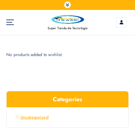
S
a
l
t
Super Tienda de Tecnología
a
r
a
l
No products added to wishlist.
c
o
n
t
e
n
Categories
i
d
o
Uncategorized