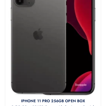
a
e
l
s
e
:
r
$
a
:
2
$
.
0
3
0
.
.
4
5
.
IPHONE 11 PRO 256GB OPEN BOX