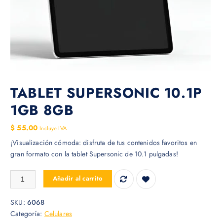
TABLET SUPERSONIC 10.1P
1GB 8GB
$
55.00
Incluye IVA
¡Visualización cómoda: disfruta de tus contenidos favoritos en
gran formato con la tablet Supersonic de 10.1 pulgadas!
TABLET SUPERSONIC 10.1P 1GB 8GB cantidad
Añadir al carrito
SKU:
6068
Categoría:
Celulares