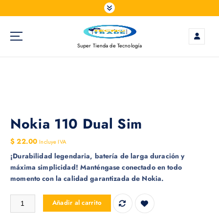
S
a
l
t
Super Tienda de Tecnología
a
r
a
l
c
o
n
Nokia 110 Dual Sim
t
e
$
22.00
Incluye IVA
n
¡Durabilidad legendaria, batería de larga duración y
i
máxima simplicidad! Manténgase conectado en todo
d
momento con la calidad garantizada de Nokia.
o
Nokia 110 Dual Sim cantidad
Añadir al carrito