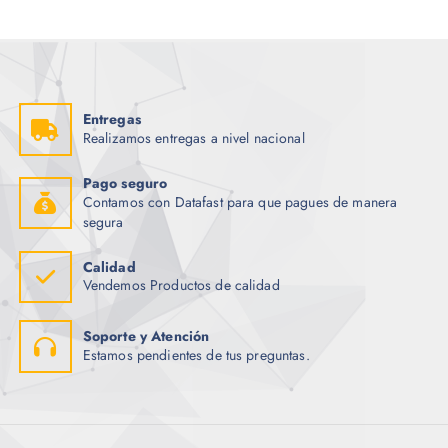
i
t
g
u
i
a
n
l
a
e
l
s
e
:
r
$
Entregas
a
Realizamos entregas a nivel nacional
:
2
$
.
0
Pago seguro
3
0
Contamos con Datafast para que pagues de manera
.
.
4
segura
5
.
Calidad
Vendemos Productos de calidad
Soporte y Atención
Estamos pendientes de tus preguntas.