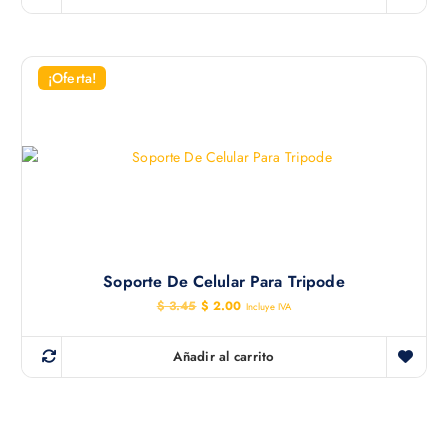
¡Oferta!
Soporte De Celular Para Tripode
E
E
$
3.45
$
2.00
Incluye IVA
l
l
p
p
r
r
Añadir al carrito
e
e
c
c
i
i
o
o
o
a
r
c