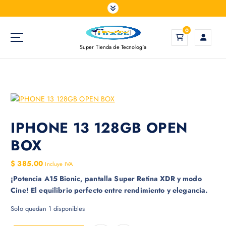
S
a
l
0
t
Super Tienda de Tecnología
a
r
a
l
c
o
n
IPHONE 13 128GB OPEN
t
BOX
e
n
$
385.00
Incluye IVA
i
¡Potencia A15 Bionic, pantalla Super Retina XDR y modo
d
Cine! El equilibrio perfecto entre rendimiento y elegancia.
o
Solo quedan 1 disponibles