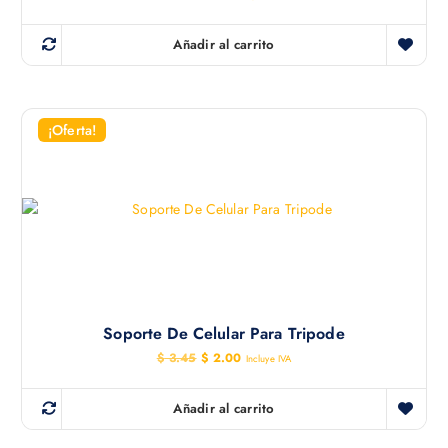
Añadir al carrito
¡Oferta!
Soporte De Celular Para Tripode
E
E
$
3.45
$
2.00
Incluye IVA
l
l
p
p
r
r
Añadir al carrito
e
e
c
c
i
i