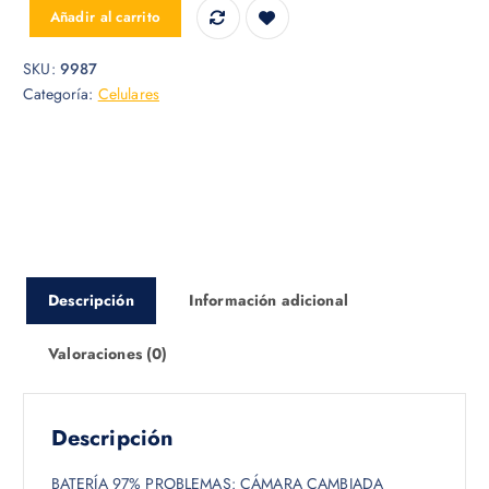
IPHONE 13 128GB OPEN BOX cantidad
Añadir al carrito
SKU:
9987
Categoría:
Celulares
Descripción
Información adicional
Valoraciones (0)
Descripción
BATERÍA 97% PROBLEMAS: CÁMARA CAMBIADA