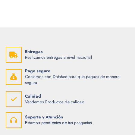
o
o
o
a
r
c
i
t
g
u
i
a
n
l
a
e
l
s
e
:
r
$
Entregas
a
Realizamos entregas a nivel nacional
:
2
$
.
0
Pago seguro
3
0
Contamos con Datafast para que pagues de manera
.
.
4
segura
5
.
Calidad
Vendemos Productos de calidad
Soporte y Atención
Estamos pendientes de tus preguntas.