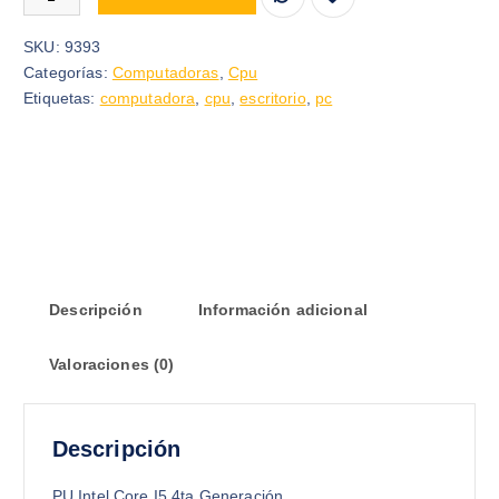
SKU:
9393
Categorías:
Computadoras
,
Cpu
Etiquetas:
computadora
,
cpu
,
escritorio
,
pc
Descripción
Información adicional
Valoraciones (0)
Descripción
PU Intel Core I5 4ta Generación