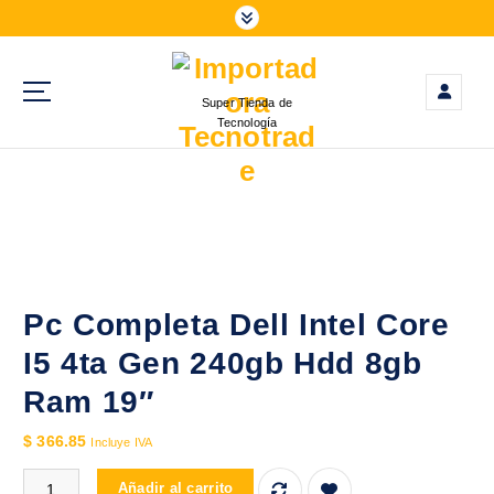
S
a
l
t
Super Tienda de
a
Tecnología
r
a
l
c
o
n
t
e
Pc Completa Dell Intel Core
n
I5 4ta Gen 240gb Hdd 8gb
i
d
Ram 19″
o
$
366.85
Incluye IVA
Pc Completa Dell Intel Core I5 4ta Gen 240gb Hdd 8gb Ram 19" c
Añadir al carrito