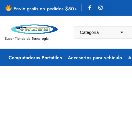
S
Envío gratis en pedidos $50+
a
l
t
a
Super Tienda de Tecnología
r
a
Computadoras Portatiles
Accesorios para vehículo
A
l
c
o
n
t
e
n
i
d
o