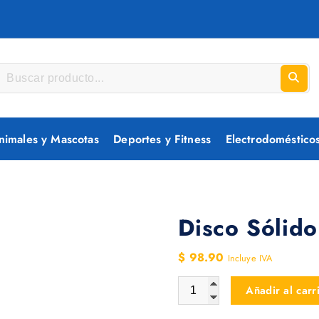
nimales y Mascotas
Deportes y Fitness
Electrodoméstico
Disco Sólid
$
98.90
Incluye IVA
Disco Sólido Interno Kingst
Añadir al carr