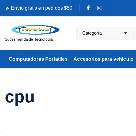
S
🔥 Envío gratis en pedidos $50+
a
l
t
a
Super Tienda de Tecnología
r
a
Computadoras Portatiles
Accesorios para vehículo
l
c
o
n
cpu
t
e
n
i
d
o