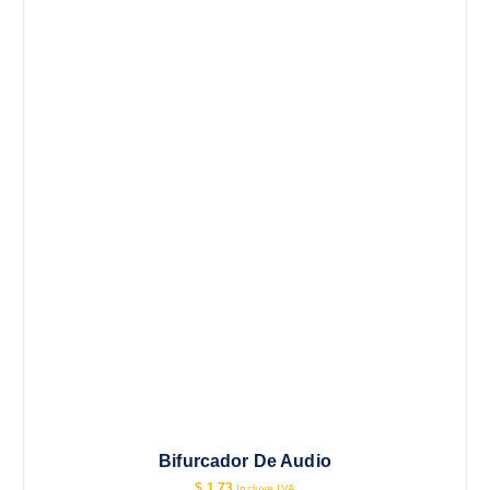
Bifurcador De Audio
$
1.73
Incluye IVA