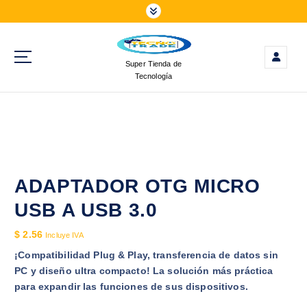
S
a
l
t
Super Tienda de
a
Tecnología
r
a
l
c
o
n
t
ADAPTADOR OTG MICRO
e
USB A USB 3.0
n
i
$
2.56
Incluye IVA
d
¡Compatibilidad Plug & Play, transferencia de datos sin
o
PC y diseño ultra compacto! La solución más práctica
para expandir las funciones de sus dispositivos.