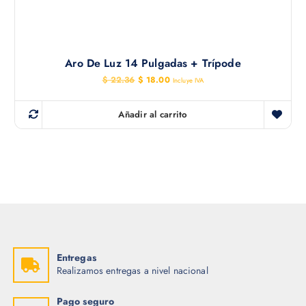
Aro De Luz 14 Pulgadas + Trípode
E
E
$
22.36
$
18.00
Incluye IVA
l
l
p
p
r
r
Añadir al carrito
e
e
c
c
i
i
o
o
o
a
r
c
i
t
g
u
i
a
n
l
a
e
l
s
e
:
r
$
Entregas
a
Realizamos entregas a nivel nacional
:
1
$
8
.
Pago seguro
2
0