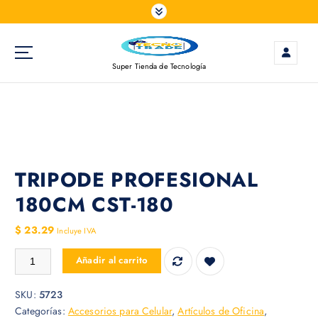
S
a
l
t
Super Tienda de Tecnología
a
r
a
l
c
o
n
TRIPODE PROFESIONAL
t
180CM CST-180
e
n
$
23.29
Incluye IVA
i
d
TRIPODE PROFESIONAL 180CM CST-180 cantidad
Añadir al carrito
o
SKU:
5723
Categorías:
Accesorios para Celular
,
Artículos de Oficina
,