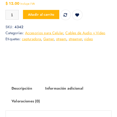
$
12.00
Incluye IVA
Capturadora de video Hdmi 4K 1080P usb 3.0 cantidad
Añadir al carrito
SKU:
4342
Categorías:
Accesorios para Celular
,
Cables de Audio y Video
Etiquetas:
capturadora
,
Gamer
,
stream
,
streamer
,
video
Descripción
Información adicional
Valoraciones (0)