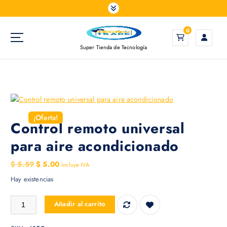
S
a
l
0
t
Super Tienda de Tecnología
a
r
a
l
c
o
¡Oferta!
n
Control remoto universal
t
para aire acondicionado
e
n
E
E
$
5.59
$
5.00
Incluye IVA
i
l
l
Hay existencias
d
p
p
o
r
r
Control remoto universal para aire acondicionado cantidad
Añadir al carrito
e
e
c
c