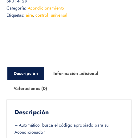
SKU:
4129
i
i
Categoría:
Acondicionamiento
o
o
Etiquetas:
aire
,
control
,
universal
o
a
r
c
i
t
g
u
i
a
n
l
a
e
l
s
Descripción
Información adicional
e
:
r
$
Valoraciones (0)
a
:
5
$
.
0
Descripción
5
0
.
.
– Automático, busca el código apropiado para su
5
Acondicionador