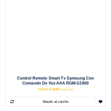
Control Remoto Smart Tv Samsung Con
Comando De Voz AAA RGM-G1800
E
E
$
36.80
$
18.00
Incluye IVA
l
l
p
p
r
r
Añadir al carrito
e
e
c
c