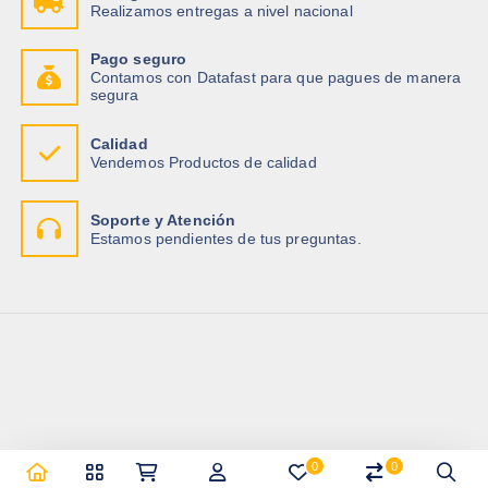
Realizamos entregas a nivel nacional
:
5
$
.
0
Pago seguro
6
0
Contamos con Datafast para que pagues de manera
.
.
segura
2
1
.
Calidad
Vendemos Productos de calidad
Soporte y Atención
Estamos pendientes de tus preguntas.
0
0
Copyright © 2026 Importadora Tecnotrade