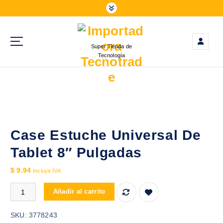
S
a
l
t
Super Tienda de
a
Tecnología
r
a
l
c
o
n
t
Case Estuche Universal De
e
Tablet 8″ Pulgadas
n
i
$
9.94
Incluye IVA
d
Case Estuche Universal De Tablet 8″ Pulgadas cantidad
o
Añadir al carrito
SKU:
3778243