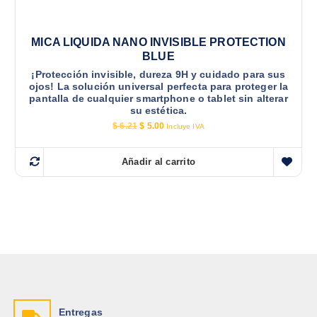
MICA LIQUIDA NANO INVISIBLE PROTECTION
BLUE
¡Protección invisible, dureza 9H y cuidado para sus
ojos! La solución universal perfecta para proteger la
pantalla de cualquier smartphone o tablet sin alterar
su estética.
E
E
$
6.21
$
5.00
Incluye IVA
l
l
p
p
r
r
Añadir al carrito
e
e
c
c
i
i
o
o
o
a
r
c
i
t
g
u
i
a
n
l
a
e
l
s
e
:
r
$
Entregas
a