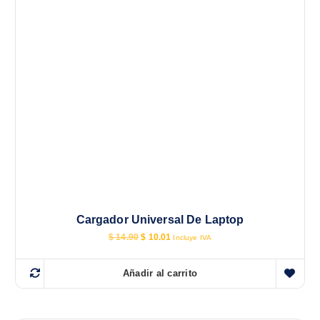
Cargador Universal De Laptop
E
E
$
14.90
$
10.01
Incluye IVA
l
l
p
p
r
r
Añadir al carrito
e
e
c
c
i
i
o
o