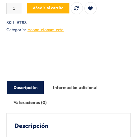
MINI VENTILADOR USB SANHUAI A-18 cantidad
Añadir al carrito
SKU:
5783
Categoría:
Acondicionamiento
Descripción
Información adicional
Valoraciones (0)
Descripción