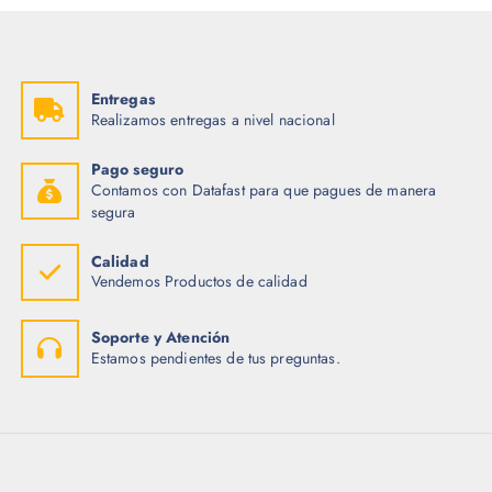
i
a
n
l
a
e
l
s
e
:
r
$
Entregas
a
Realizamos entregas a nivel nacional
:
1
$
.
5
Pago seguro
2
0
Contamos con Datafast para que pagues de manera
.
.
4
segura
8
.
Calidad
Vendemos Productos de calidad
Soporte y Atención
Estamos pendientes de tus preguntas.