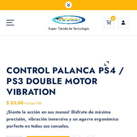
S
a
l
0
t
Super Tienda de Tecnología
a
r
a
l
c
o
CONTROL PALANCA PS4 /
n
PS3 DOUBLE MOTOR
t
e
VIBRATION
n
i
$
22.00
Incluye IVA
d
¡Sienta la acción en sus manos! Disfrute de máxima
o
precisión, vibración inmersiva y un agarre ergonómico
perfecto en todas sus consolas.