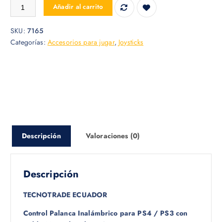
CONTROL PALANCA PS4 / PS3 DOUBLE MOTOR VIBRATION cantid
Añadir al carrito
SKU:
7165
Categorías:
Accesorios para jugar
,
Joysticks
Descripción
Valoraciones (0)
Descripción
TECNOTRADE ECUADOR
Control Palanca Inalámbrico para PS4 / PS3 con