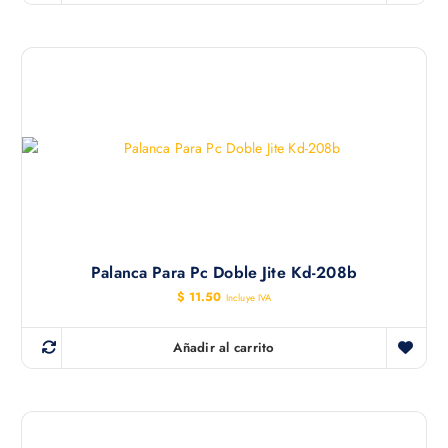
c
c
i
i
o
o
o
a
r
c
i
t
g
u
i
a
n
l
a
e
l
s
e
:
r
$
a
:
9
$
.
0
1
0
Palanca Para Pc Doble Jite Kd-208b
2
.
.
$
11.50
Incluye IVA
4
2
.
Añadir al carrito