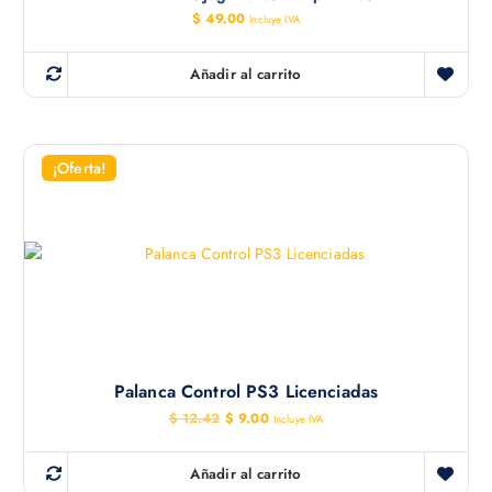
$
49.00
Incluye IVA
Añadir al carrito
¡Oferta!
Palanca Control PS3 Licenciadas
E
E
$
12.42
$
9.00
Incluye IVA
l
l
p
p
r
r
Añadir al carrito
e
e