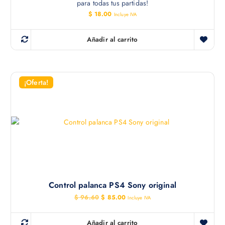
para todas tus partidas!
$
18.00
Incluye IVA
Añadir al carrito
¡Oferta!
Control palanca PS4 Sony original
E
E
$
96.60
$
85.00
Incluye IVA
l
l
p
p
r
r
Añadir al carrito