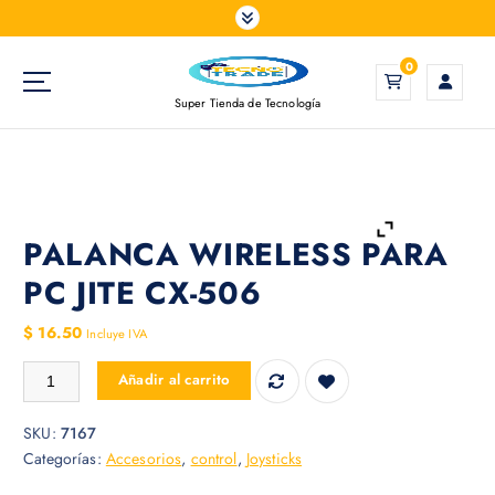
S
a
l
0
t
Super Tienda de Tecnología
a
r
a
l
c
o
PALANCA WIRELESS PARA
n
PC JITE CX-506
t
e
$
16.50
Incluye IVA
n
i
PALANCA WIRELESS PARA PC JITE CX-506 cantidad
Añadir al carrito
d
o
SKU:
7167
Categorías:
Accesorios
,
control
,
Joysticks