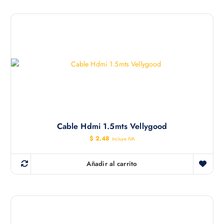
i
i
o
o
o
a
r
c
i
t
g
u
i
a
n
l
a
e
l
s
e
:
r
$
a
:
8
$
.
0
8
0
Cable Hdmi 1.5mts Vellygood
.
.
2
$
2.48
Incluye IVA
1
.
Añadir al carrito