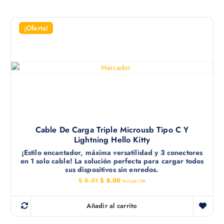
¡Oferta!
Cable De Carga Triple Microusb Tipo C Y
Lightning Hello Kitty
¡Estilo encantador, máxima versatilidad y 3 conectores
en 1 solo cable! La solución perfecta para cargar todos
sus dispositivos sin enredos.
E
E
$
8.21
$
8.00
Incluye IVA
l
l
p
p
r
r
Añadir al carrito
e
e
c
c