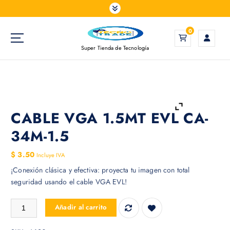
S
a
l
0
t
Super Tienda de Tecnología
a
r
a
l
c
o
CABLE VGA 1.5MT EVL CA-
n
34M-1.5
t
e
$
3.50
Incluye IVA
n
¡Conexión clásica y efectiva: proyecta tu imagen con total
i
seguridad usando el cable VGA EVL!
d
o
CABLE VGA 1.5MT EVL CA-34M-1.5 cantidad
Añadir al carrito