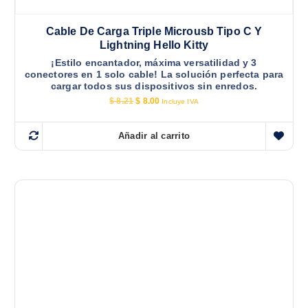
Cable De Carga Triple Microusb Tipo C Y
Lightning Hello Kitty
¡Estilo encantador, máxima versatilidad y 3
conectores en 1 solo cable! La solución perfecta para
cargar todos sus dispositivos sin enredos.
E
E
$
8.21
$
8.00
Incluye IVA
l
l
p
p
r
r
Añadir al carrito
e
e
c
c
i
i
o
o
o
a
r
c
i
t
g
u
i
a
n
l
a
e
l
s
e
:
r
$
a
:
8
$
.