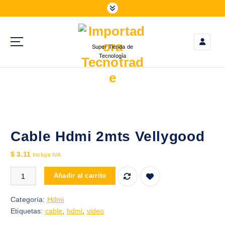
S
a
l
t
Super Tienda de
a
Tecnología
r
a
l
c
o
n
t
Cable Hdmi 2mts Vellygood
e
$
3.11
n
Incluye IVA
i
Cable Hdmi 2mts Vellygood cantidad
Añadir al carrito
d
o
Categoría:
Hdmi
Etiquetas:
cable
,
hdmi
,
video