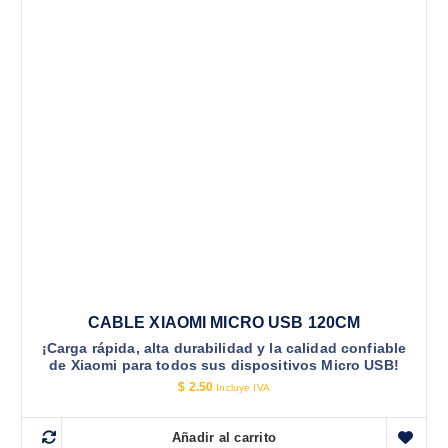
0
8
0
.
.
2
1
.
CABLE XIAOMI MICRO USB 120CM
¡Carga rápida, alta durabilidad y la calidad confiable
de Xiaomi para todos sus dispositivos Micro USB!
$
2.50
Incluye IVA
Añadir al carrito