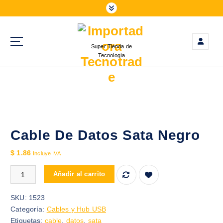
S
a
l
t
Super Tienda de
a
Tecnología
r
a
l
c
o
n
t
Cable De Datos Sata Negro
e
$
1.86
n
Incluye IVA
i
Cable De Datos Sata Negro cantidad
Añadir al carrito
d
o
SKU:
1523
Categoría:
Cables y Hub USB
Etiquetas:
cable
,
datos
,
sata