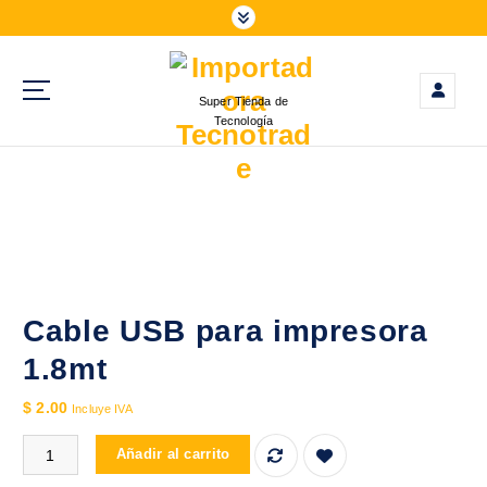
S
a
l
t
Super Tienda de
a
Tecnología
r
a
l
c
o
n
t
e
Cable USB para impresora
n
1.8mt
i
d
$
2.00
Incluye IVA
o
Cable USB para impresora 1.8mt cantidad
Añadir al carrito