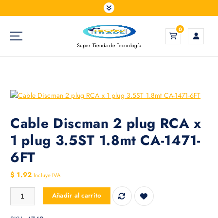
S
a
l
0
t
Super Tienda de Tecnología
a
r
a
l
c
o
n
Cable Discman 2 plug RCA x
t
1 plug 3.5ST 1.8mt CA-1471-
e
n
6FT
i
d
$
1.92
Incluye IVA
o
Cable Discman 2 plug RCA x 1 plug 3.5ST 1.8mt CA-1471-6FT cantida
Añadir al carrito