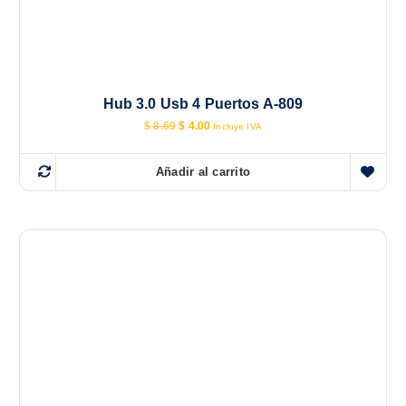
Hub 3.0 Usb 4 Puertos A-809
E
E
$
8.69
$
4.00
Incluye IVA
l
l
p
p
r
r
Añadir al carrito
e
e
c
c
i
i
o
o
o
a
r
c
i
t
g
u
i
a
n
l
a
e
l
s
e
:
r
$
a
:
4
$
.