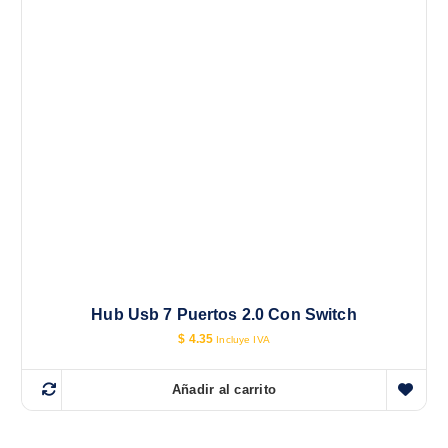
0
8
0
.
.
6
9
.
Hub Usb 7 Puertos 2.0 Con Switch
$
4.35
Incluye IVA
Añadir al carrito