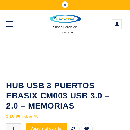
S
a
l
t
Super Tienda de
a
Tecnología
r
a
l
c
o
n
t
e
HUB USB 3 PUERTOS
n
EBASIX CM003 USB 3.0 –
i
d
2.0 – MEMORIAS
o
$
10.00
Incluye IVA
HUB USB 3 PUERTOS EBASIX CM003 USB 3.0 - 2.0 - MEMORIAS
Añadir al carrito