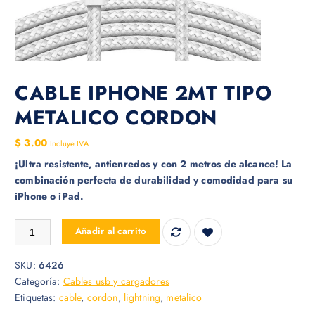
CABLE IPHONE 2MT TIPO
METALICO CORDON
$
3.00
Incluye IVA
¡Ultra resistente, antienredos y con 2 metros de alcance! La
combinación perfecta de durabilidad y comodidad para su
iPhone o iPad.
CABLE IPHONE 2MT TIPO METALICO CORDON cantidad
Añadir al carrito
SKU:
6426
Categoría:
Cables usb y cargadores
Etiquetas:
cable
,
cordon
,
lightning
,
metalico