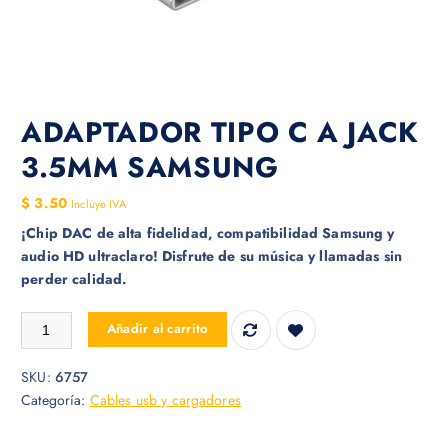
ADAPTADOR TIPO C A JACK
3.5MM SAMSUNG
$
3.50
Incluye IVA
¡Chip DAC de alta fidelidad, compatibilidad Samsung y
audio HD ultraclaro! Disfrute de su música y llamadas sin
perder calidad.
ADAPTADOR TIPO C A JACK 3.5MM SAMSUNG cantidad
Añadir al carrito
SKU:
6757
Categoría:
Cables usb y cargadores