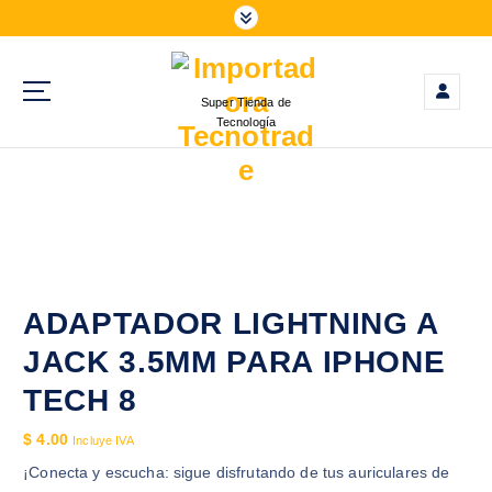
S
a
l
t
Super Tienda de
a
Tecnología
r
a
l
c
o
n
t
e
ADAPTADOR LIGHTNING A
n
JACK 3.5MM PARA IPHONE
i
d
TECH 8
o
$
4.00
Incluye IVA
¡Conecta y escucha: sigue disfrutando de tus auriculares de