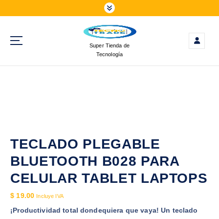
S
a
l
t
Super Tienda de
a
Tecnología
r
a
l
c
o
n
t
e
TECLADO PLEGABLE
n
BLUETOOTH B028 PARA
i
d
CELULAR TABLET LAPTOPS
o
$
19.00
Incluye IVA
¡Productividad total dondequiera que vaya! Un teclado