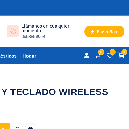
Llámanos en cualquier
momento
Flash Sale
0958859069
0
0
0
ésticos
Hogar
 Y TECLADO WIRELESS
WIRELESS AOAS cantidad
ito