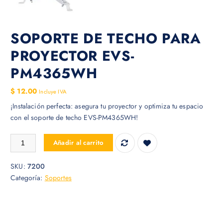
SOPORTE DE TECHO PARA
PROYECTOR EVS-
PM4365WH
$
12.00
Incluye IVA
¡Instalación perfecta: asegura tu proyector y optimiza tu espacio
con el soporte de techo EVS-PM4365WH!
SOPORTE DE TECHO PARA PROYECTOR EVS-PM4365WH cantidad
Añadir al carrito
SKU:
7200
Categoría:
Soportes