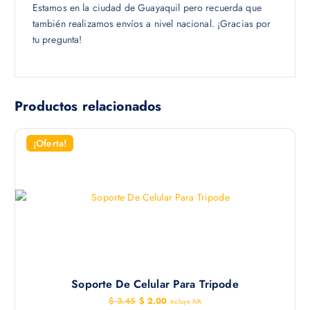
Estamos en la ciudad de Guayaquil pero recuerda que
también realizamos envíos a nivel nacional. ¡Gracias por
tu pregunta!
Productos relacionados
¡Oferta!
Soporte De Celular Para Tripode
E
E
$
3.45
$
2.00
Incluye IVA