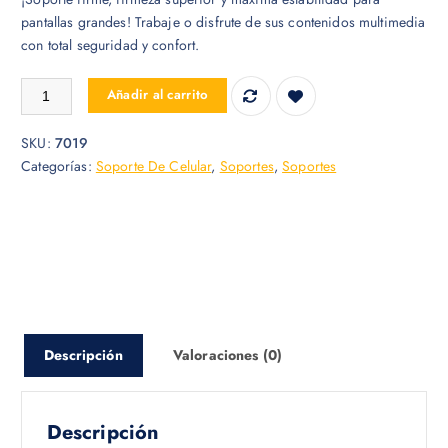
pantallas grandes! Trabaje o disfrute de sus contenidos multimedia
con total seguridad y confort.
SOPORTE DE CELULAR O TABLET UNIVERSAL TABLET LARGE SCREE
Añadir al carrito
SKU:
7019
Categorías:
Soporte De Celular
,
Soportes
,
Soportes
Descripción
Valoraciones (0)
Descripción