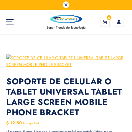
S
a
l
0
t
Super Tienda de Tecnología
a
r
a
l
c
o
n
t
SOPORTE DE CELULAR O
e
TABLET UNIVERSAL TABLET
n
i
LARGE SCREEN MOBILE
d
PHONE BRACKET
o
$
12.50
Incluye IVA
¡Soporte firme, firmeza superior y máxima estabilidad para