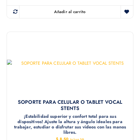
l
l
p
p
r
r
Añadir al carrito
e
e
c
c
i
i
o
o
o
a
r
c
i
t
g
u
i
a
n
l
a
e
l
s
e
:
r
$
a
:
2
$
.
0
3
0
SOPORTE PARA CELULAR O TABLET VOCAL
.
.
STENTS
4
5
¡Estabilidad superior y confort total para sus
.
dispositivos! Ajuste la altura y ángulo ideales para
trabajar, estudiar o disfrutar sus videos con las manos
libres.
$
8.50
Incluye IVA