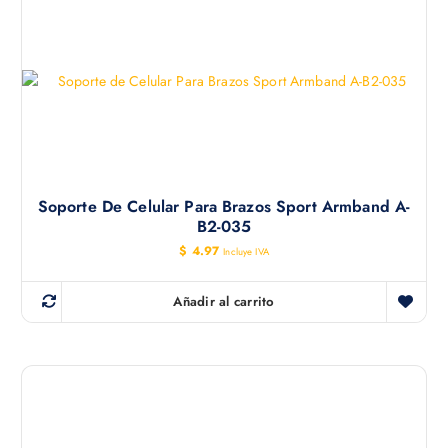
r
c
i
t
g
u
i
a
n
l
a
e
l
s
e
:
r
$
a
:
5
$
.
0
6
0
Soporte De Celular Para Brazos Sport Armband A-
.
.
B2-035
2
1
$
4.97
Incluye IVA
.
Añadir al carrito