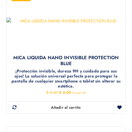
MICA LIQUIDA NANO INVISIBLE PROTECTION
BLUE
¡Protección invisible, dureza 9H y cuidado para sus
ojos! La solución universal perfecta para proteger la
pantalla de cualquier smartphone o tablet sin alterar su
estética.
E
E
$
6.21
$
5.00
Incluye IVA
l
l
p
p
r
r
Añadir al carrito
e
e
c
c
i
i
o
o
o
a