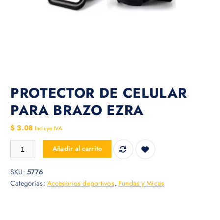
PROTECTOR DE CELULAR
PARA BRAZO EZRA
$
3.08
Incluye IVA
PROTECTOR DE CELULAR PARA BRAZO EZRA cantidad
Añadir al carrito
SKU:
5776
Categorías:
Accesorios deportivos
,
Fundas y Micas