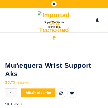
S
a
l
t
Super Tienda de
a
Tecnología
r
a
l
c
o
n
t
Muñequera Wrist Support
e
Aks
n
i
$
3.73
Incluye IVA
d
Muñequera Wrist Support Aks cantidad
o
Añadir al carrito
SKU:
4543