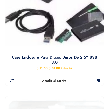
Case Enclosure Para Discos Duros De 2.5″ USB
3.0
E
E
$
11.50
$
10.00
Incluye IVA
l
l
p
p
r
r
Añadir al carrito
e
e
c
c
i
i
o
o
o
a
r
c
i
t
g
u