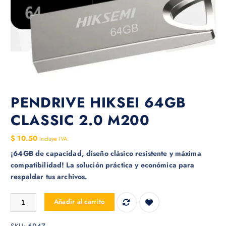
PENDRIVE HIKSEI 64GB
CLASSIC 2.0 M200
$
10.50
Incluye IVA
¡64GB de capacidad, diseño clásico resistente y máxima
compatibilidad! La solución práctica y económica para
respaldar tus archivos.
PENDRIVE HIKSEI 64GB CLASSIC 2.0 M200 cantidad
Añadir al carrito
SKU:
6947