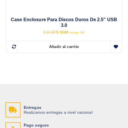
Case Enclosure Para Discos Duros De 2.5″ USB
3.0
E
E
$
11.50
$
10.00
Incluye IVA
l
l
p
p
r
r
Añadir al carrito
e
e
c
c
i
i
o
o
o
a
r
c
i
t
g
u
i
a
n
l
a
e
l
s
e
:
r
$
Entregas
a
Realizamos entregas a nivel nacional
:
1
$
0
.
Pago seguro
1
0