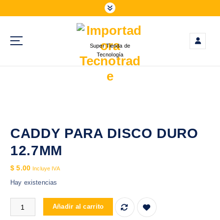
S
a
l
t
Super Tienda de
a
Tecnología
r
a
l
c
o
n
t
CADDY PARA DISCO DURO
e
12.7MM
n
i
$
5.00
Incluye IVA
d
Hay existencias
o
CADDY PARA DISCO DURO 12.7MM cantidad
Añadir al carrito