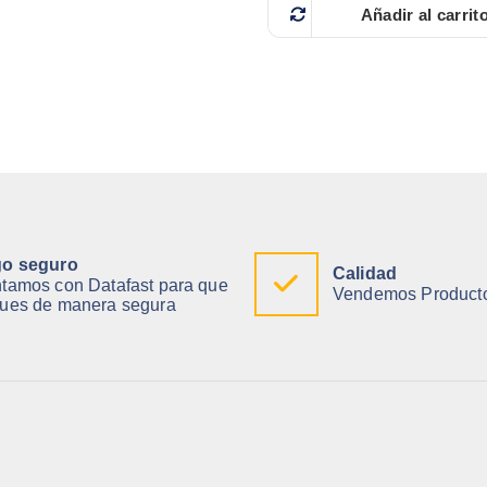
g
u
Añadir al carrit
i
a
n
l
a
e
l
s
e
:
r
$
a
:
9
$
6
.
1
0
5
0
5
.
.
o seguro
Calidad
2
tamos con Datafast para que
Vendemos Producto
5
ues de manera segura
.