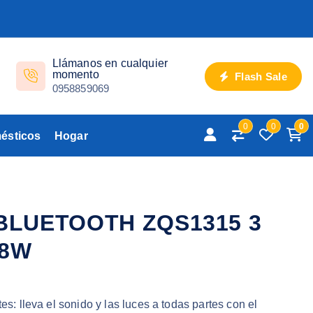
Llámanos en cualquier
momento
Flash Sale
0958859069
0
0
0
ésticos
Hogar
BLUETOOTH ZQS1315 3
 8W
tes: lleva el sonido y las luces a todas partes con el