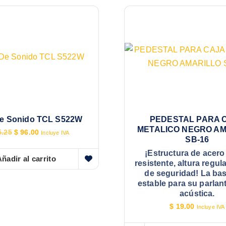
De Sonido TCL S522W
PEDESTAL PARA 
METALICO NEGRO AM
E
E
.25
$
96.00
Incluye IVA
SB-16
l
l
p
p
¡Estructura de acero
r
r
ñadir al carrito
resistente, altura regul
e
e
de seguridad! La ba
c
c
estable para su parlant
i
i
o
o
acústica.
o
a
$
19.00
Incluye IVA
r
c
i
t