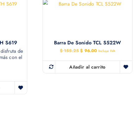
H S619
Barra De Sonido TCL S522W
E
E
 disfruta de
$
155.25
$
96.00
Incluye IVA
l
l
 más con el
p
p
r
r
Añadir al carrito
e
e
c
c
i
i
o
o
o
o
a
r
c
i
t
g
u
i
a
n
l
a
e
l
s
e
: