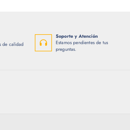
r
$
a
:
9
$
6
.
1
0
5
0
5
.
Soporte y Atención
.
Estamos pendientes de tus
 de calidad
2
preguntas.
5
.