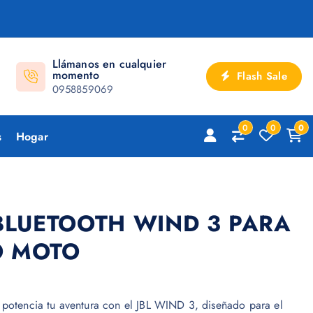
Llámanos en cualquier
momento
Flash Sale
0958859069
0
0
0
s
Hogar
BLUETOOTH WIND 3 PARA
O MOTO
 potencia tu aventura con el JBL WIND 3, diseñado para el