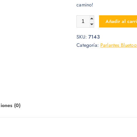
camino!
PARLANTE BLUETOOTH WIN
Añadir al carr
SKU:
7143
Categoría:
Parlantes Bluetoo
iones (0)