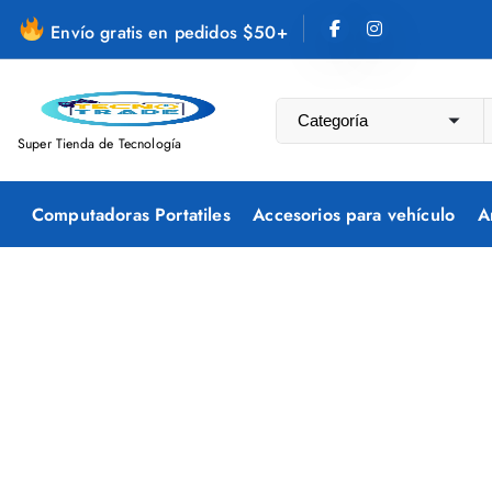
S
Envío gratis en pedidos $50+
a
l
t
a
Super Tienda de Tecnología
r
a
Computadoras Portatiles
Accesorios para vehículo
A
l
c
o
n
t
e
n
i
d
o