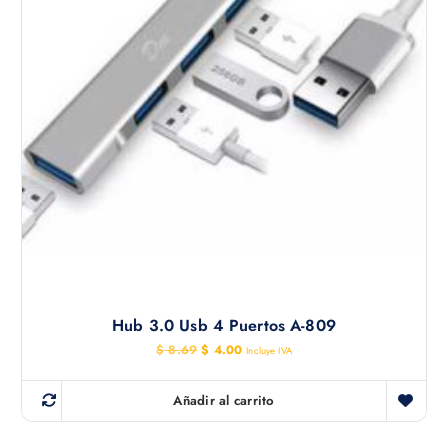
Hub 3.0 Usb 4 Puertos A-809
E
E
$
8.69
$
4.00
Incluye IVA
l
l
p
p
r
r
Añadir al carrito
e
e
c
c
i
i