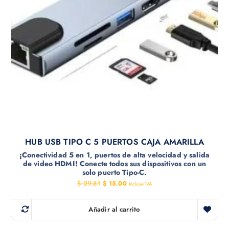
HUB USB TIPO C 5 PUERTOS CAJA AMARILLA
¡Conectividad 5 en 1, puertos de alta velocidad y salida
de video HDMI! Conecte todos sus dispositivos con un
solo puerto Tipo-C.
E
E
$
29.81
$
15.00
Incluye IVA
l
l
p
p
r
r
Añadir al carrito
e
e
c
c