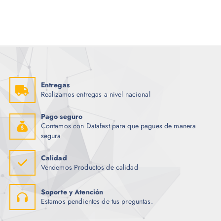
i
i
o
o
o
a
r
c
i
t
g
u
i
a
n
l
a
e
l
s
e
:
r
$
Entregas
a
Realizamos entregas a nivel nacional
:
1
$
5
.
Pago seguro
2
0
Contamos con Datafast para que pagues de manera
9
0
.
.
segura
8
1
.
Calidad
Vendemos Productos de calidad
Soporte y Atención
Estamos pendientes de tus preguntas.