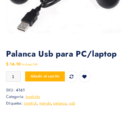
Palanca Usb para PC/laptop
$
16.10
Incluye IVA
Palanca Usb para PC/laptop cantidad
Añadir al carrito
SKU:
4161
Categoría:
Joysticks
Etiquetas:
joystick
,
mando
,
palanca
,
usb