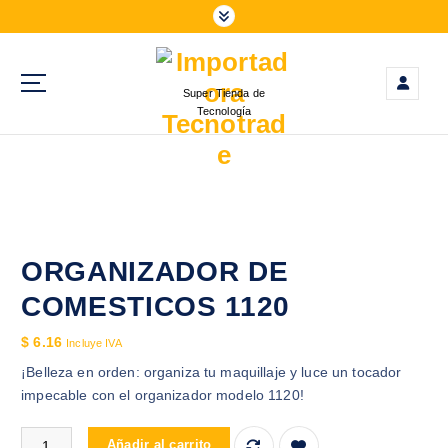
S
a
l
t
Super Tienda de
a
Tecnología
r
a
l
c
o
n
t
ORGANIZADOR DE
e
COMESTICOS 1120
n
i
$
6.16
Incluye IVA
d
¡Belleza en orden: organiza tu maquillaje y luce un tocador
o
impecable con el organizador modelo 1120!
ORGANIZADOR DE COMESTICOS 1120 cantidad
Añadir al carrito