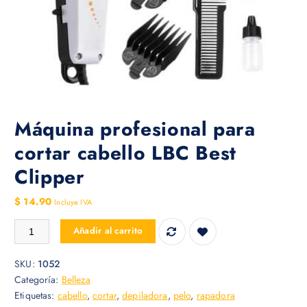
Máquina profesional para
cortar cabello LBC Best
Clipper
$
14.90
Incluye IVA
Máquina profesional para cortar cabello LBC Best Clipper cantidad
Añadir al carrito
SKU:
1052
Categoría:
Belleza
Etiquetas:
cabello
,
cortar
,
depiladora
,
pelo
,
rapadora