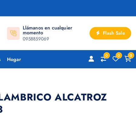
Llámanos en cualquier
momento
Flash Sale
0958859069
0
0
0
s
Hogar
LAMBRICO ALCATROZ
3