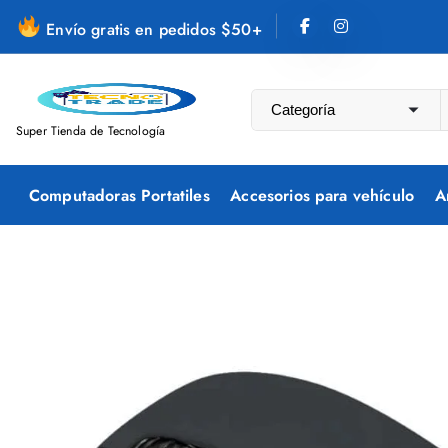
S
Envío gratis en pedidos $50+
a
l
t
a
Super Tienda de Tecnología
r
a
Computadoras Portatiles
Accesorios para vehículo
A
l
c
o
n
t
e
n
i
d
o