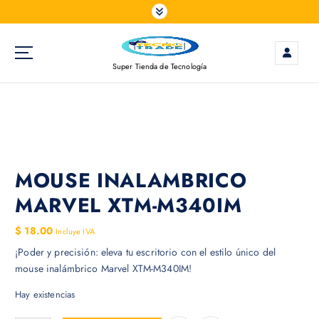
S
a
l
t
Super Tienda de Tecnología
a
r
a
l
c
o
n
MOUSE INALAMBRICO
t
MARVEL XTM-M340IM
e
n
$
18.00
Incluye IVA
i
¡Poder y precisión: eleva tu escritorio con el estilo único del
d
mouse inalámbrico Marvel XTM-M340IM!
o
Hay existencias