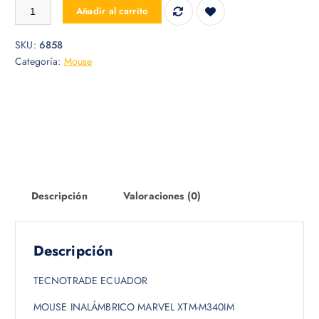
MOUSE INALAMBRICO MARVEL XTM-M340IM cantidad
Añadir al carrito
SKU:
6858
Categoría:
Mouse
Descripción
Valoraciones (0)
Descripción
TECNOTRADE ECUADOR
MOUSE INALÁMBRICO MARVEL XTM-M340IM