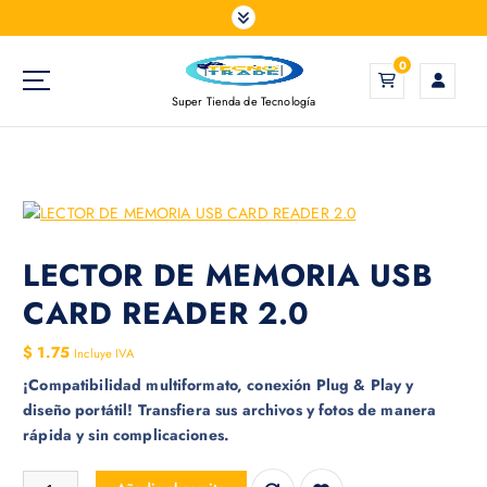
S
a
l
0
t
Super Tienda de Tecnología
a
r
a
l
c
o
n
LECTOR DE MEMORIA USB
t
CARD READER 2.0
e
n
$
1.75
Incluye IVA
i
¡Compatibilidad multiformato, conexión Plug & Play y
d
diseño portátil! Transfiera sus archivos y fotos de manera
o
rápida y sin complicaciones.
LECTOR DE MEMORIA USB CARD READER 2.0 cantidad