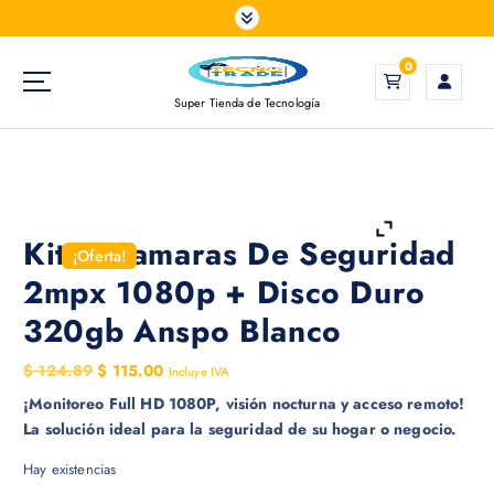
S
a
l
0
t
Super Tienda de Tecnología
a
r
a
l
c
o
Kit 4 Camaras De Seguridad
¡Oferta!
n
2mpx 1080p + Disco Duro
t
e
320gb Anspo Blanco
n
i
E
E
$
124.89
$
115.00
Incluye IVA
d
l
l
¡Monitoreo Full HD 1080P, visión nocturna y acceso remoto!
o
p
p
La solución ideal para la seguridad de su hogar o negocio.
r
r
Hay existencias
e
e