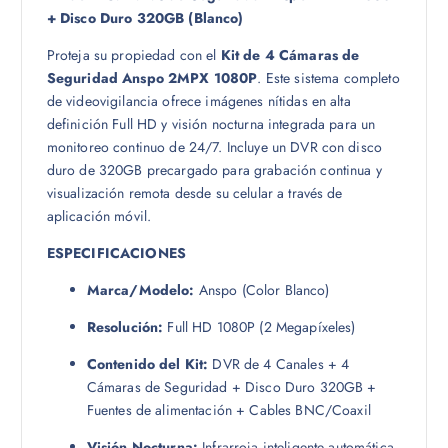
.
.
+ Disco Duro 320GB (Blanco)
8
Proteja su propiedad con el
Kit de 4 Cámaras de
9
Seguridad Anspo 2MPX 1080P
. Este sistema completo
.
de videovigilancia ofrece imágenes nítidas en alta
definición Full HD y visión nocturna integrada para un
monitoreo continuo de 24/7. Incluye un DVR con disco
duro de 320GB precargado para grabación continua y
visualización remota desde su celular a través de
aplicación móvil.
ESPECIFICACIONES
Marca/Modelo:
Anspo (Color Blanco)
Resolución:
Full HD 1080P (2 Megapíxeles)
Contenido del Kit:
DVR de 4 Canales + 4
Cámaras de Seguridad + Disco Duro 320GB +
Fuentes de alimentación + Cables BNC/Coaxil
Visión Nocturna:
Infrarroja inteligente automática