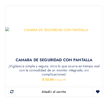
o
o
o
a
r
c
i
t
g
u
i
a
n
l
a
e
l
s
e
:
r
$
a
:
1
$
4
5
1
.
CAMARA DE SEGURIDAD CON PANTALLA
7
0
2
0
¡Vigilancia simple y segura: mira lo que ocurre en tiempo real
.
.
con la comodidad de un monitor integrado, sin
5
complicaciones!
0
.
$
32.00
Incluye IVA
Añadir al carrito