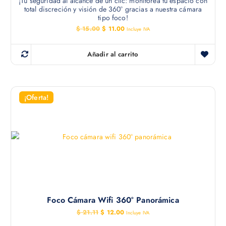
¡Tu seguridad al alcance de un clic: monitorea tu espacio con
total discreción y visión de 360° gracias a nuestra cámara
tipo foco!
E
E
$
15.00
$
11.00
Incluye IVA
l
l
p
p
r
r
Añadir al carrito
e
e
c
c
i
i
o
o
o
a
r
c
¡Oferta!
i
t
g
u
i
a
n
l
a
e
l
s
e
:
r
$
a
:
1
$
1
.
1
0
Foco Cámara Wifi 360° Panorámica
5
0
.
.
E
E
$
21.11
$
12.00
Incluye IVA
0
l
l
0