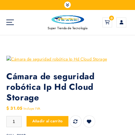
S
a
l
0
t
Super Tienda de Tecnología
a
r
a
l
c
o
n
Cámara de seguridad
t
robótica Ip Hd Cloud
e
n
Storage
i
d
$
31.05
Incluye IVA
o
Cámara de seguridad robótica Ip Hd Cloud Storage cantidad
Añadir al carrito