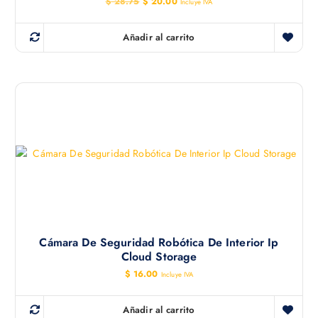
E
E
$
28.75
$
20.00
Incluye IVA
l
l
p
p
r
r
Añadir al carrito
e
e
c
c
i
i
o
o
o
a
r
c
i
t
g
u
i
a
n
l
a
e
l
s
e
:
r
$
a
:
2
$
0
.
2
0
Cámara De Seguridad Robótica De Interior Ip
8
0
Cloud Storage
.
.
7
$
16.00
Incluye IVA
5
.
Añadir al carrito