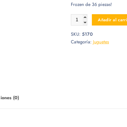
Frozen de 36 piezas!
JUGUETE CARRO DE HELADO
Añadir al carr
SKU:
5170
Categoría:
Juguetes
iones (0)