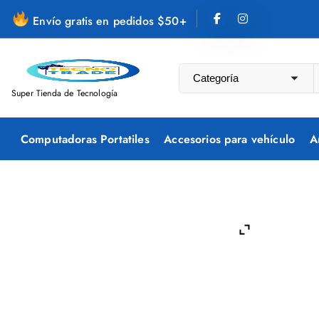
S
Envío gratis en pedidos $50+
a
l
t
a
Super Tienda de Tecnología
r
a
Computadoras Portatiles
Accesorios para vehículo
A
l
c
o
n
t
e
n
i
d
o