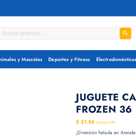
nimales y Mascotas
Deportes y Fitness
Electrodoméstico
JUGUETE C
FROZEN 36 
$
21.56
Incluye IVA
¡Diversión helada en Arendel