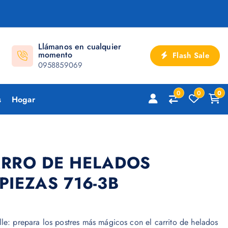
Llámanos en cualquier
momento
Flash Sale
0958859069
0
0
0
s
Hogar
ARRO DE HELADOS
PIEZAS 716-3B
le: prepara los postres más mágicos con el carrito de helados