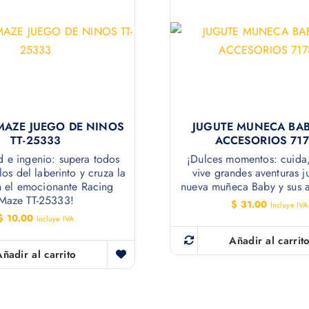
MAZE JUEGO DE NINOS
JUGUTE MUNECA BA
TT-25333
ACCESORIOS 717
d e ingenio: supera todos
¡Dulces momentos: cuida, 
los del laberinto y cruza la
vive grandes aventuras j
 el emocionante Racing
nueva muñeca Baby y sus a
Maze TT-25333!
$
31.00
Incluye IVA
$
10.00
Incluye IVA
Añadir al carrit
Añadir al carrito