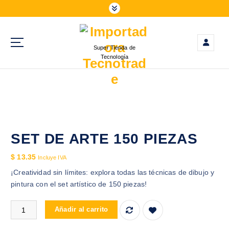
S
a
l
t
Super Tienda de
a
Tecnología
r
a
l
c
o
n
t
SET DE ARTE 150 PIEZAS
e
$
13.35
n
Incluye IVA
i
¡Creatividad sin límites: explora todas las técnicas de dibujo y
d
pintura con el set artístico de 150 piezas!
o
SET DE ARTE 150 PIEZAS cantidad
Añadir al carrito