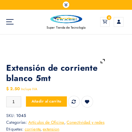
S
a
l
0
t
Super Tienda de Tecnología
a
r
a
l
c
o
Extensión de corriente
n
blanco 5mt
t
e
$
2.50
Incluye IVA
n
i
Extensión de corriente blanco 5mt cantidad
Añadir al carrito
d
o
SKU:
1045
Categorías:
Artículos de Oficina
,
Conectividad y redes
Etiquetas:
corriente
,
extension