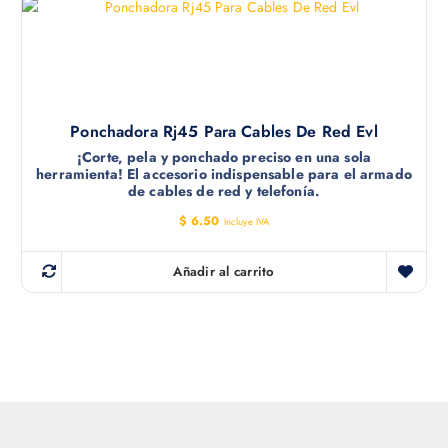
a
e
l
s
e
:
r
$
a
:
1
$
.
0
1
0
Ponchadora Rj45 Para Cables De Red Evl
.
.
1
¡Corte, pela y ponchado preciso en una sola
5
herramienta! El accesorio indispensable para el armado
.
de cables de red y telefonía.
$
6.50
Incluye IVA
Añadir al carrito