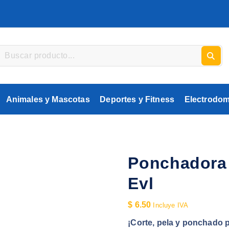
Animales y Mascotas
Deportes y Fitness
Electrodom
Ponchadora 
Evl
$
6.50
Incluye IVA
¡Corte, pela y ponchado p