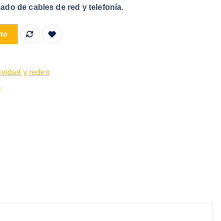
ado de cables de red y telefonía.
les De Red Evl cantidad
ito
ividad y redes
5