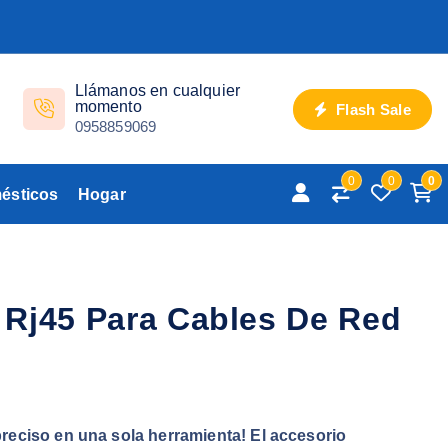
Llámanos en cualquier
momento
Flash Sale
0958859069
0
0
0
ésticos
Hogar
Rj45 Para Cables De Red
reciso en una sola herramienta! El accesorio