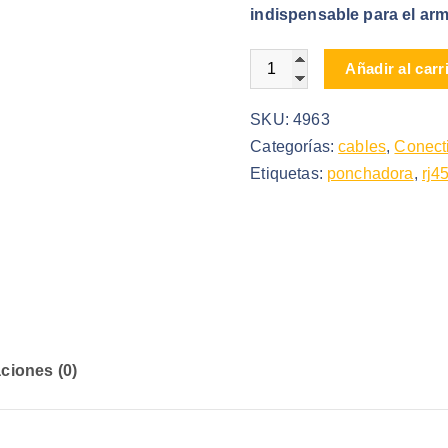
indispensable para el arm
Ponchadora Rj45 Para Cab
Añadir al carr
SKU:
4963
Categorías:
cables
,
Conect
Etiquetas:
ponchadora
,
rj4
ciones (0)